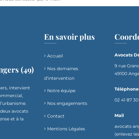
En savoir plus
Coord
Avocats Dé
Accueil
9 rue Gran
ngers (49)
Nos domaines
49100 Ang
d’intervention​
ers, intervient
Téléphone
Notre équipe
commercial,
02 41 87 30
 l’urbanisme.
Nos engagements
 deux avocats
Mail
Contact
ense et à la
avocats-an
Mentions Légales
(enlevez les 