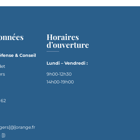
onnées
Horaires
d’ouverture
fense & Conseil
Lundi – Vendredi :
det
ers
9h00-12h30
14h00-19h00
 62
gers[@]orange.fr
[])