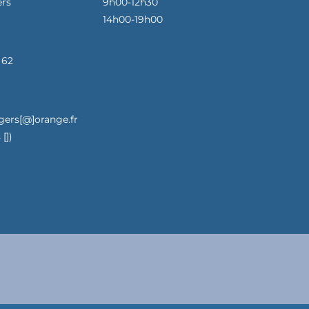
ers
9h00-12h30
14h00-19h00
 62
gers[@]orange.fr
[])