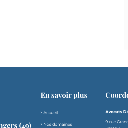
En savoir plus
Coord
Avocats Dé
Accueil
9 rue Gran
ngers (49)
Nos domaines