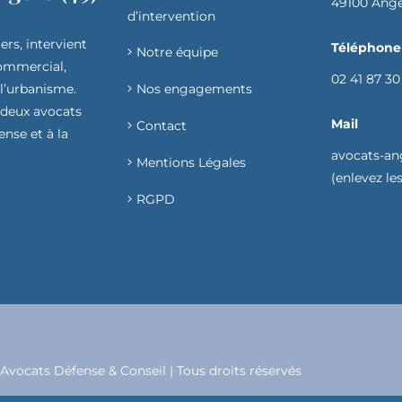
49100 Ang
d’intervention​
ers, intervient
Téléphone
Notre équipe
commercial,
02 41 87 30
 l’urbanisme.
Nos engagements
 deux avocats
Mail
Contact
ense et à la
avocats-an
Mentions Légales
(enlevez les 
RGPD
Avocats Défense & Conseil | Tous droits réservés