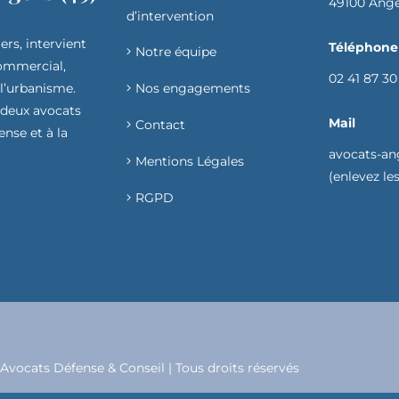
49100 Ang
d’intervention​
ers, intervient
Téléphone
Notre équipe
commercial,
02 41 87 30
 l’urbanisme.
Nos engagements
 deux avocats
Mail
Contact
ense et à la
avocats-an
Mentions Légales
(enlevez les 
RGPD
Avocats Défense & Conseil | Tous droits réservés