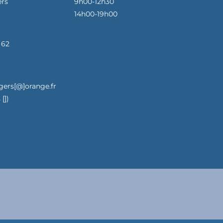
ers
9h00-12h30
14h00-19h00
 62
gers[@]orange.fr
[])