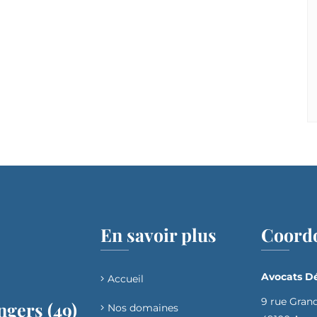
En savoir plus
Coord
Avocats Dé
Accueil
9 rue Gran
ngers (49)
Nos domaines