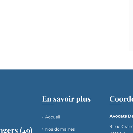
En savoir plus
Coord
Avocats Dé
Accueil
9 rue Gran
ngers (49)
Nos domaines