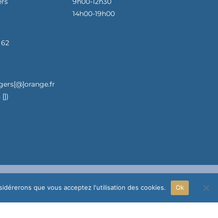
ers
9h00-12h30
14h00-19h00
 62
gers[@]orange.fr
[])
nsidérerons que vous acceptez l'utilisation des cookies.
Ok