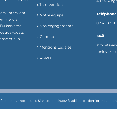
49100 Ang
d’intervention​
ers, intervient
Téléphone
Notre équipe
commercial,
02 41 87 30
 l’urbanisme.
Nos engagements
 deux avocats
Mail
Contact
ense et à la
avocats-an
Mentions Légales
(enlevez les 
RGPD
érience sur notre site. Si vous continuez à utiliser ce dernier, nous co
Avocats Défense & Conseil | Tous droits réservés