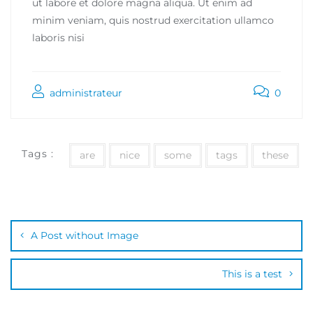
ut labore et dolore magna aliqua. Ut enim ad
minim veniam, quis nostrud exercitation ullamco
laboris nisi
administrateur
0
Tags :
are
nice
some
tags
these
A Post without Image
This is a test