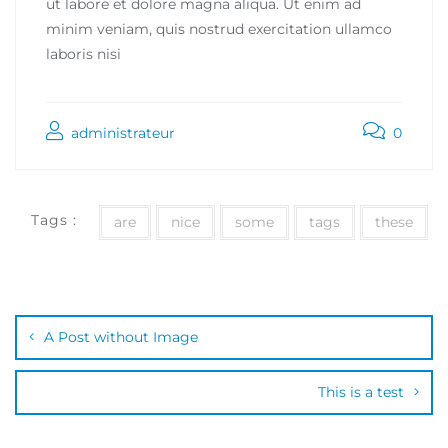
ut labore et dolore magna aliqua. Ut enim ad
minim veniam, quis nostrud exercitation ullamco
laboris nisi
administrateur
0
Tags :
are
nice
some
tags
these
A Post without Image
This is a test